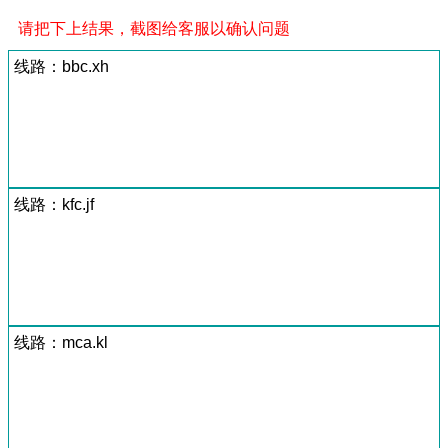
请把下上结果，截图给客服以确认问题
线路：bbc.xh
线路：kfc.jf
线路：mca.kl