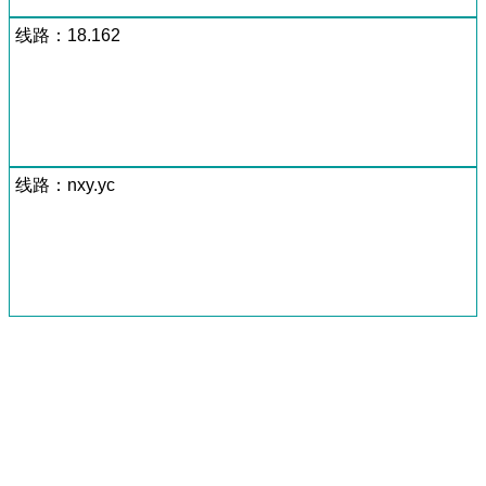
线路：18.162
线路：nxy.yc